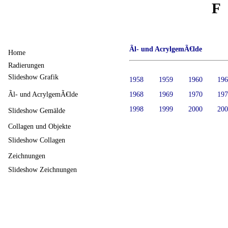
F
Ãl- und AcrylgemÃ€lde
Home
Radierungen
Slideshow Grafik
1958
1959
1960
19
Ãl- und AcrylgemÃ€lde
1968
1969
1970
19
1998
1999
2000
20
Slideshow Gemälde
Collagen und Objekte
Slideshow Collagen
Zeichnungen
Slideshow Zeichnungen