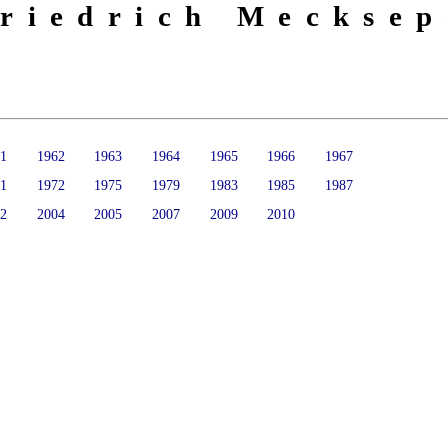
riedrich Mecksep
61
1962
1963
1964
1965
1966
1967
71
1972
1975
1979
1983
1985
1987
02
2004
2005
2007
2009
2010