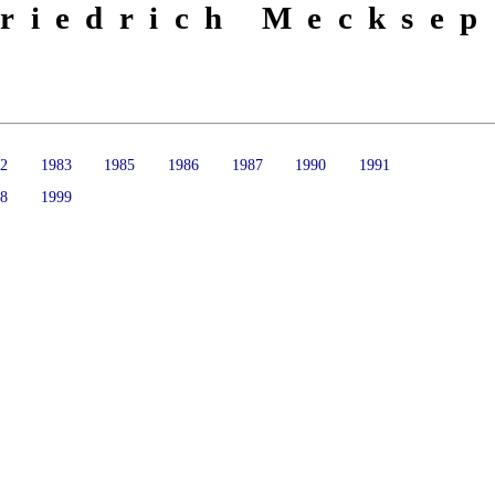
riedrich Mecksep
82
1983
1985
1986
1987
1990
1991
98
1999