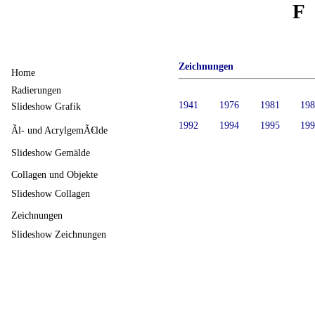
F
Zeichnungen
Home
Radierungen
1941
1976
1981
19
Slideshow Grafik
1992
1994
1995
19
Ãl- und AcrylgemÃ€lde
Slideshow Gemälde
Collagen und Objekte
Slideshow Collagen
Zeichnungen
Slideshow Zeichnungen