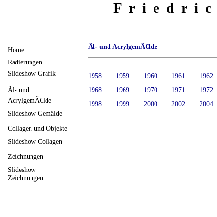
Friedri
Ãl- und AcrylgemÃ€lde
Home
Radierungen
Slideshow Grafik
1958
1959
1960
1961
1962
Ãl- und
1968
1969
1970
1971
1972
AcrylgemÃ€lde
1998
1999
2000
2002
2004
Slideshow Gemälde
Collagen und Objekte
Slideshow Collagen
Zeichnungen
Slideshow
Zeichnungen