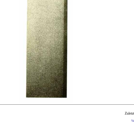
Zuletz
V