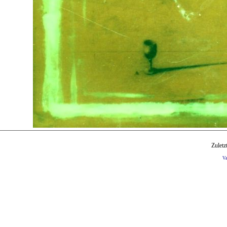
Zuletz
V