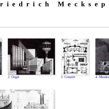
riedrich Mecksep
2. Orgel
3. Conzert
4. Musiks