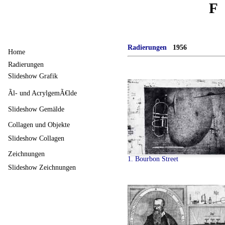
F
Radierungen
1956
Home
Radierungen
Slideshow Grafik
Ãl- und AcrylgemÃ€lde
Slideshow Gemälde
Collagen und Objekte
Slideshow Collagen
Zeichnungen
1. Bourbon Street
Slideshow Zeichnungen