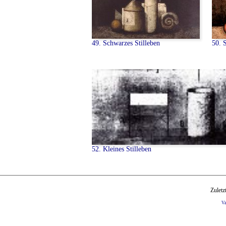
49. Schwarzes Stilleben
50. S
52. Kleines Stilleben
Zuletz
V