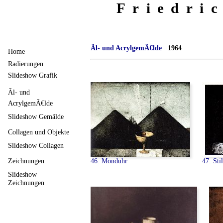
Friedri
Ãl- und AcrylgemÃ€lde
1964
Home
Radierungen
Slideshow Grafik
Ãl- und
AcrylgemÃ€lde
Slideshow Gemälde
Collagen und Objekte
Slideshow Collagen
46. Monduhr
47. Sti
Zeichnungen
Slideshow
Zeichnungen