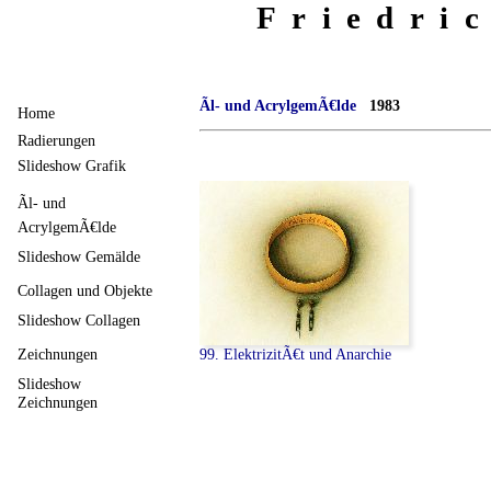
Friedri
Ãl- und AcrylgemÃ€lde
1983
Home
Radierungen
Slideshow Grafik
Ãl- und
AcrylgemÃ€lde
Slideshow Gemälde
Collagen und Objekte
Slideshow Collagen
99. ElektrizitÃ€t und Anarchie
Zeichnungen
Slideshow
Zeichnungen