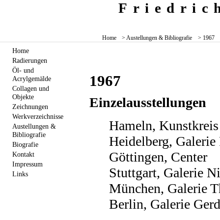
Friedri
Home
> Austellungen & Bibliografie
> 1967
Home
Radierungen
Öl- und
1967
Acrylgemälde
Collagen und
Objekte
Einzelausstellungen
Zeichnungen
Werkverzeichnisse
Hameln, Kunstkreis
Austellungen &
Bibliografie
Heidelberg, Galerie
Biografie
Göttingen, Center
Kontakt
Impressum
Stuttgart, Galerie N
Links
München, Galerie 
Berlin, Galerie Ger