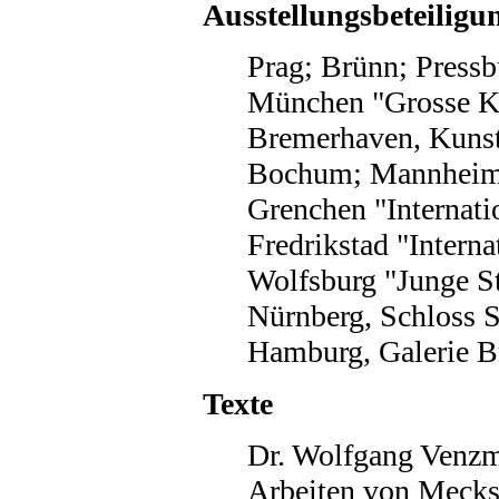
Ausstellungsbeteiligu
Prag; Brünn; Pressb
München "Grosse Ku
Bremerhaven, Kunst
Bochum; Mannheim 
Grenchen "Internati
Fredrikstad "Interna
Wolfsburg "Junge St
Nürnberg, Schloss S
Hamburg, Galerie Br
Texte
Dr. Wolfgang Venzme
Arbeiten von Mecksep