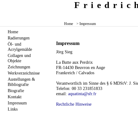
Friedri
Home
> Impressum
Home
Radierungen
Impressum
Öl- und
Acrylgemälde
Jörg Sieg
Collagen und
Objekte
La Butte aux Perdrix
Zeichnungen
FR-14430 Beuvron en Auge
Frankreich / Calvados
Werkverzeichnisse
Austellungen &
Verantwortlich im Sinne des § 6 MDStV: J. Si
Bibliografie
Telefon: 00 33 231851833
Biografie
email:
aquatinta@sfr.fr
Kontakt
Impressum
Rechtliche Hinweise
Links