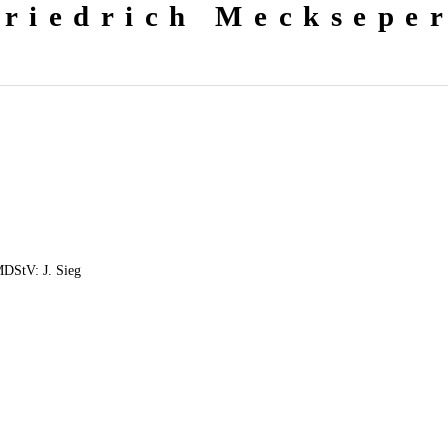
Friedrich Mecksepe
MDStV: J. Sieg