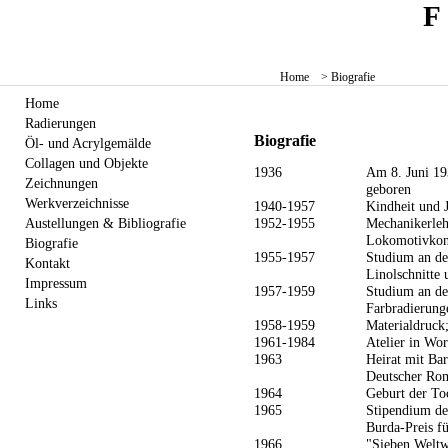
Home
> Biografie
Home
Radierungen
Biografie
Öl- und Acrylgemälde
Collagen und Objekte
1936
Am 8. Juni 19
Zeichnungen
geboren
Werkverzeichnisse
1940-1957
Kindheit und J
1952-1955
Mechanikerleh
Austellungen & Bibliografie
Lokomotivkon
Biografie
1955-1957
Studium an der
Kontakt
Linolschnitte 
Impressum
1957-1959
Studium an de
Links
Farbradierung
1958-1959
Materialdruck;
1961-1984
Atelier in Wo
1963
Heirat mit Bar
Deutscher Rom
1964
Geburt der To
1965
Stipendium de
Burda-Preis f
1966
"Sieben Welt