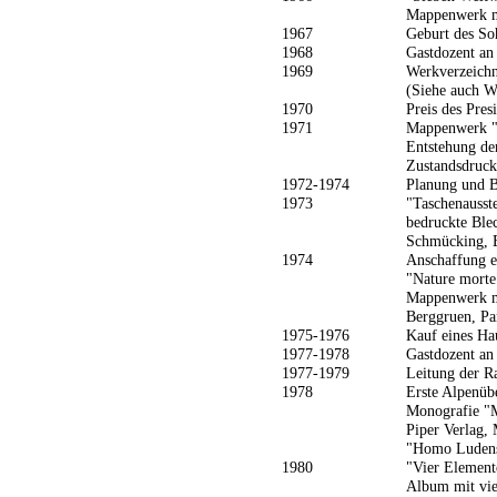
Mappenwerk mi
1967
Geburt des So
1968
Gastdozent an
1969
Werkverzeichn
(Siehe auch W
1970
Preis des Pres
1971
Mappenwerk "
Entstehung der
Zustandsdruck
1972-1974
Planung und 
1973
"Taschenausst
bedruckte Ble
Schmücking, 
1974
Anschaffung e
"Nature morte
Mappenwerk mi
Berggruen, Pa
1975-1976
Kauf eines Ha
1977-1978
Gastdozent an
1977-1979
Leitung der R
1978
Erste Alpenüb
Monografie "M
Piper Verlag,
"Homo Ludens"
1980
"Vier Element
Album mit vie