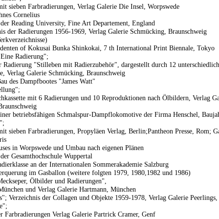
t sieben Farbradierungen, Verlag Galerie Die Insel, Worpswede
hnes Cornelius
 der Reading University, Fine Art Departement, England
is der Radierungen 1956-1969, Verlag Galerie Schmücking, Braunschweig
erkverzeichnisse)
identen of Kokusai Bunka Shinkokai, 7 th International Print Biennale, Tokyo
Eine Radierung";
 Radierung "Stilleben mit Radierzubehör", dargestellt durch 12 unterschiedlic
e, Verlag Galerie Schmücking, Braunschweig
Bau des Dampfbootes "James Watt"
ellung";
chkassette mit 6 Radierungen und 10 Reproduktionen nach Ölbildern, Verlag Ga
Braunschweig
iner betriebsfähigen Schmalspur-Dampflokomotive der Firma Henschel, Bauja
";
t sieben Farbradierungen, Propyläen Verlag, Berlin;Pantheon Presse, Rom; Ga
ris
uses in Worpswede und Umbau nach eigenen Plänen
 der Gesamthochschule Wuppertal
adierklasse an der Internationalen Sommerakademie Salzburg
erquerung im Gasballon (weitere folgten 1979, 1980,1982 und 1986)
eckseper, Ölbilder und Radierungen",
 München und Verlag Galerie Hartmann, München
; Verzeichnis der Collagen und Objekte 1959-1978, Verlag Galerie Peerlings,
e";
r Farbradierungen Verlag Galerie Partrick Cramer, Genf