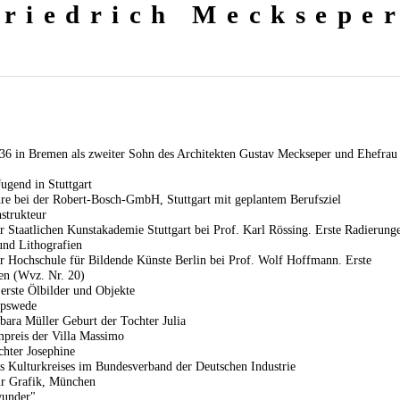
Friedrich Mecksepe
36 in Bremen als zweiter Sohn des Architekten Gustav Meckseper und Ehefrau
ugend in Stuttgart
re bei der Robert-Bosch-GmbH, Stuttgart mit geplantem Berufsziel
strukteur
 Staatlichen Kunstakademie Stuttgart bei Prof. Karl Rössing. Erste Radierung
und Lithografien
r Hochschule für Bildende Künste Berlin bei Prof. Wolf Hoffmann. Erste
en (Wvz. Nr. 20)
erste Ölbilder und Objekte
rpswede
bara Müller Geburt der Tochter Julia
preis der Villa Massimo
chter Josephine
s Kulturkreises im Bundesverband der Deutschen Industrie
ür Grafik, München
wunder",