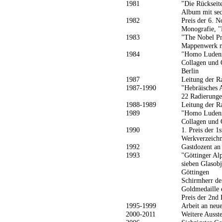
1981
"Die Rückseit
Album mit sec
1982
Preis der 6. N
Monografie, "
1983
"The Nobel Pr
Mappenwerk mi
1984
"Homo Ludens
Collagen und 
Berlin
1987
Leitung der R
1987-1990
"Hebräisches 
22 Radierunge
1988-1989
Leitung der R
1989
"Homo Ludens
Collagen und 
1990
1. Preis der 1
Werkverzeichn
1992
Gastdozent an
1993
"Göttinger Al
sieben Glasobj
Göttingen
Schirmherr der
Goldmedaille 
Preis der 2nd 
1995-1999
Arbeit an neu
2000-2011
Weitere Ausst