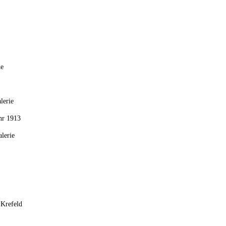
he
lerie
hr 1913
lerie
 Krefeld