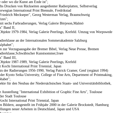
e oder wo die Kunst am Ende ist";
hs Drucken von Rückseiten ausgedienter Radierplatten, Selbstverlag
orwegian International Print Biennale, Fredrikstad
Friedrich Meckseper", Georg Westerman Verlag, Braunschweig
izes";
t sechs Farbradierungen, Verlag Galerie Börjeson,Malmö
" Band II,
Objekte 1979-1984, Verlag Galerie Peerlings, Krefeld. Umzug von Worpswede
adierklasse an der Internationalen Sommerakademie Salzburg
Alphabet";
n zur Vorzugsausgabe der Bremer Bibel, Verlag Neue Presse, Bremen
adierklasse,Schwäbischer Kunstsommer,Irsee
" Band III,
Objekte 1987-1989, Verlag Galerie Peerlings, Krefeld
st Kochi International Print Triennial, Japan
is der Radierungen 1956-1990, Verlag Patrick Cramer, Genf (ergänzt 1994)
 der Kyoto Seika University, College of Fine Arts, Department of Printmaking,
phabet";
ekte für den Neubau der Niedersächsischen Staats- und Universitätsbibliothek,
 Ausstellung "International Exhibition of Graphic Fine Arts", Toulouse
der Stadt Toulouse
Kochi International Print Triennial, Japan
en Bildern, ausgestellt im Frühjahr 2000 in der Galerie Brockstedt, Hamburg
ellungen neuer Arbeiten in Deutschland, Japan und USA