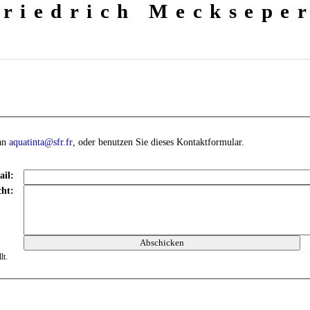
Friedrich Mecksepe
 an
aquatinta@sfr.fr
, oder benutzen Sie dieses Kontaktformular.
il:
cht:
lt.