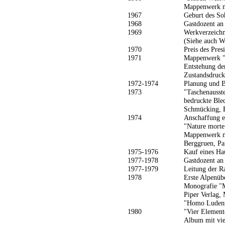
Mappenwerk mi
1967
Geburt des So
1968
Gastdozent an
1969
Werkverzeichn
(Siehe auch W
1970
Preis des Pres
1971
Mappenwerk "
Entstehung der
Zustandsdruck
1972-1974
Planung und 
1973
"Taschenausst
bedruckte Ble
Schmücking, 
1974
Anschaffung e
"Nature morte
Mappenwerk mi
Berggruen, Pa
1975-1976
Kauf eines Ha
1977-1978
Gastdozent an
1977-1979
Leitung der R
1978
Erste Alpenüb
Monografie "M
Piper Verlag,
"Homo Ludens"
1980
"Vier Element
Album mit vie