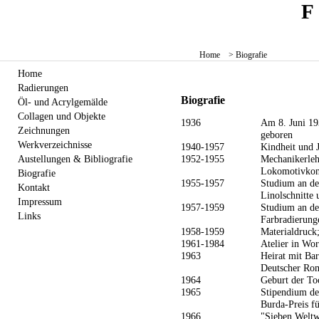
Home
> Biografie
Home
Radierungen
Biografie
Öl- und Acrylgemälde
Collagen und Objekte
1936
Am 8. Juni 19
Zeichnungen
geboren
Werkverzeichnisse
1940-1957
Kindheit und J
1952-1955
Mechanikerleh
Austellungen & Bibliografie
Lokomotivkon
Biografie
1955-1957
Studium an der
Kontakt
Linolschnitte 
Impressum
1957-1959
Studium an de
Links
Farbradierung
1958-1959
Materialdruck;
1961-1984
Atelier in Wo
1963
Heirat mit Bar
Deutscher Rom
1964
Geburt der To
1965
Stipendium de
Burda-Preis f
1966
"Sieben Welt