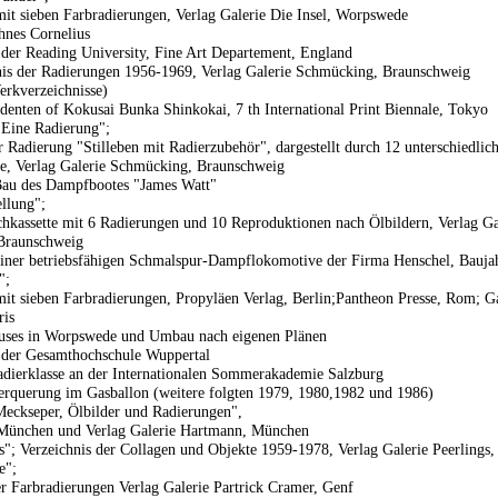
t sieben Farbradierungen, Verlag Galerie Die Insel, Worpswede
hnes Cornelius
 der Reading University, Fine Art Departement, England
is der Radierungen 1956-1969, Verlag Galerie Schmücking, Braunschweig
erkverzeichnisse)
identen of Kokusai Bunka Shinkokai, 7 th International Print Biennale, Tokyo
Eine Radierung";
 Radierung "Stilleben mit Radierzubehör", dargestellt durch 12 unterschiedlic
e, Verlag Galerie Schmücking, Braunschweig
Bau des Dampfbootes "James Watt"
ellung";
chkassette mit 6 Radierungen und 10 Reproduktionen nach Ölbildern, Verlag Ga
Braunschweig
iner betriebsfähigen Schmalspur-Dampflokomotive der Firma Henschel, Bauja
";
t sieben Farbradierungen, Propyläen Verlag, Berlin;Pantheon Presse, Rom; Ga
ris
uses in Worpswede und Umbau nach eigenen Plänen
 der Gesamthochschule Wuppertal
adierklasse an der Internationalen Sommerakademie Salzburg
erquerung im Gasballon (weitere folgten 1979, 1980,1982 und 1986)
eckseper, Ölbilder und Radierungen",
 München und Verlag Galerie Hartmann, München
; Verzeichnis der Collagen und Objekte 1959-1978, Verlag Galerie Peerlings,
e";
r Farbradierungen Verlag Galerie Partrick Cramer, Genf