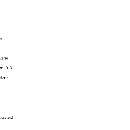
he
lerie
hr 1913
lerie
 Krefeld