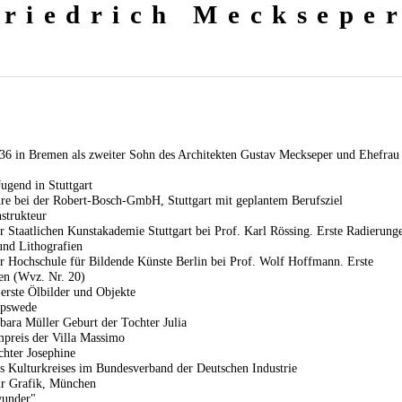
Friedrich Mecksepe
36 in Bremen als zweiter Sohn des Architekten Gustav Meckseper und Ehefrau
ugend in Stuttgart
re bei der Robert-Bosch-GmbH, Stuttgart mit geplantem Berufsziel
strukteur
 Staatlichen Kunstakademie Stuttgart bei Prof. Karl Rössing. Erste Radierung
und Lithografien
r Hochschule für Bildende Künste Berlin bei Prof. Wolf Hoffmann. Erste
en (Wvz. Nr. 20)
erste Ölbilder und Objekte
rpswede
bara Müller Geburt der Tochter Julia
preis der Villa Massimo
chter Josephine
s Kulturkreises im Bundesverband der Deutschen Industrie
ür Grafik, München
wunder",