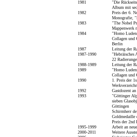
1981
"Die Rückseit
Album mit sec
1982
Preis der 6. N
Monografie, "
1983
"The Nobel Pr
Mappenwerk mi
1984
"Homo Ludens
Collagen und 
Berlin
1987
Leitung der R
1987-1990
"Hebräisches 
22 Radierunge
1988-1989
Leitung der R
1989
"Homo Ludens
Collagen und 
1990
1. Preis der 1
Werkverzeichn
1992
Gastdozent an
1993
"Göttinger Al
sieben Glasobj
Göttingen
Schirmherr der
Goldmedaille 
Preis der 2nd 
1995-1999
Arbeit an neu
2000-2011
Weitere Ausst