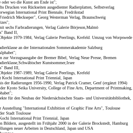
e oder wo die Kunst am Ende ist";
hs Drucken von Rückseiten ausgedienter Radierplatten, Selbstverlag
orwegian International Print Biennale, Fredrikstad
Friedrich Meckseper", Georg Westerman Verlag, Braunschweig
izes";
t sechs Farbradierungen, Verlag Galerie Börjeson,Malmö
" Band II,
Objekte 1979-1984, Verlag Galerie Peerlings, Krefeld. Umzug von Worpswede
adierklasse an der Internationalen Sommerakademie Salzburg
Alphabet";
n zur Vorzugsausgabe der Bremer Bibel, Verlag Neue Presse, Bremen
adierklasse,Schwäbischer Kunstsommer,Irsee
" Band III,
Objekte 1987-1989, Verlag Galerie Peerlings, Krefeld
st Kochi International Print Triennial, Japan
is der Radierungen 1956-1990, Verlag Patrick Cramer, Genf (ergänzt 1994)
 der Kyoto Seika University, College of Fine Arts, Department of Printmaking,
phabet";
ekte für den Neubau der Niedersächsischen Staats- und Universitätsbibliothek,
 Ausstellung "International Exhibition of Graphic Fine Arts", Toulouse
der Stadt Toulouse
Kochi International Print Triennial, Japan
en Bildern, ausgestellt im Frühjahr 2000 in der Galerie Brockstedt, Hamburg
ellungen neuer Arbeiten in Deutschland, Japan und USA